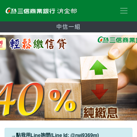
中信一組
→點我用Line詢問(Line Id: @rwj9369m)