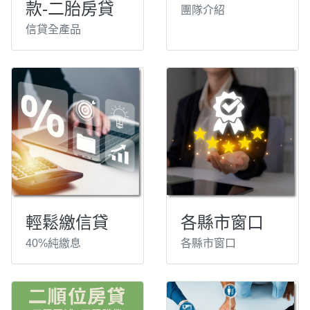
款-二胎房貸
團隊介紹
信貸全產品
輕鬆繳信貸
各縣市窗口
40%純繳息
各縣市窗口